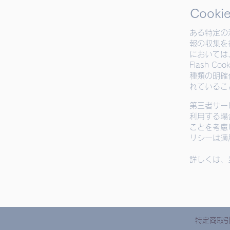
Cook
ある特定の
報の収集を
においては
Flash 
種類の明確
れているこ
第三者サービ
利用する場
ことを考慮
リシーは適
詳しくは、
特定商取