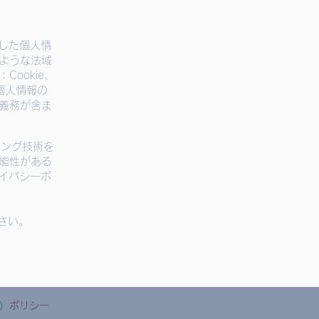
用した個人情
ような法域
ookie、
る個人情報の
義務が含ま
キング技術を
能性がある
ライバシーポ
さい。
ー）ポリシー