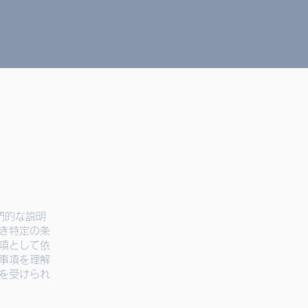
門的な説明
き特定の条
項として依
事項を理解
を受けられ