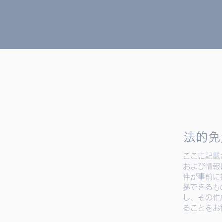
法的免
ここに記載
および情報
件が事前に
拠できるも
し、その作
ることをお