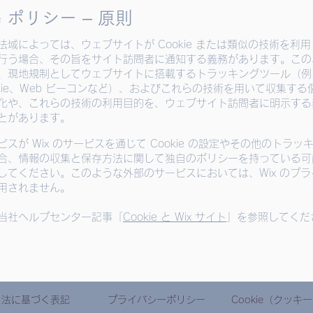
ie ポリシー – 原則
法域によっては、ウェブサイトが Cookie または類似の技術を利
行う場合、その旨をサイト訪問者に通知する義務があります。この
、現地規制としてウェブサイトに搭載するトラッキングツール（例：C
Cookie、Web ビーコンなど）、およびこれらの技術を用いて収集す
化や、これらの技術の利用目的を、ウェブサイト訪問者に明示する
とがあります。
スが Wix のサービスを通じて Cookie の設定やその他のトラッ
合、情報の収集と保存方法に関して独自のポリシーを持っている可
してください。このような外部のサービスにおいては、Wix のプ
用されません。
当社ヘルプセンター記事「
Cookie と Wix サイト
」を参照してくだ
引法に基づく表記
プライバシーポリシー
Cookie（クッキ